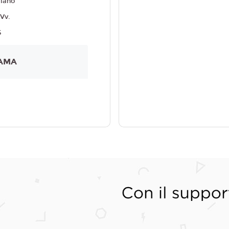
liano
 Vv.
5
AMA