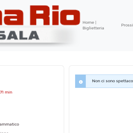
Home |
Pros
Biglietteria
Non ci sono spettacol
71 min
ammatico